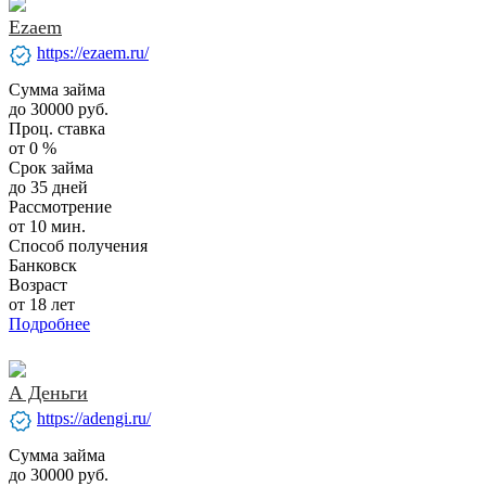
Ezaem
verified
https://ezaem.ru/
Сумма займа
до 30000 руб.
Проц. ставка
от 0 %
Срок займа
до 35 дней
Рассмотрение
от 10 мин.
Способ получения
Банковск
Возраст
от 18 лет
Подробнее
А Деньги
verified
https://adengi.ru/
Сумма займа
до 30000 руб.