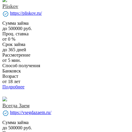
Pliskov
verified
https://pliskov.ru/
Сумма займа
до 500000 руб.
Проц. ставка
от 0 %
Срок займа
до 365 дней
Рассмотрение
от 5 мин.
Способ получения
Банковск
Возраст
от 18 лет
Подробнее
Всегда Заем
verified
https://vsegdazaem.ru/
Сумма займа
до 500000 руб.