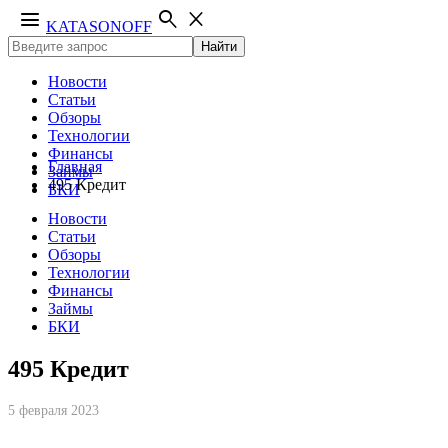
menu
search
close
KATASONOFF
Найти
Новости
Статьи
Обзоры
Технологии
Финансы
Главная
Займы
495 Кредит
БКИ
Новости
Статьи
Обзоры
Технологии
Финансы
Займы
БКИ
495 Кредит
5 февраля 2023