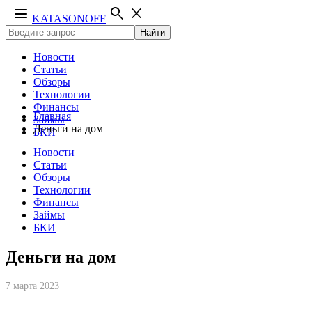
menu
search
close
KATASONOFF
Найти
Новости
Статьи
Обзоры
Технологии
Финансы
Главная
Займы
Деньги на дом
БКИ
Новости
Статьи
Обзоры
Технологии
Финансы
Займы
БКИ
Деньги на дом
7 марта 2023