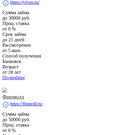
verified
https://vivus.ru/
Сумма займа
до 30000 руб.
Проц. ставка
от 0 %
Срок займа
до 21 дней
Рассмотрение
от 5 мин.
Способ получения
Банковск
Возраст
от 18 лет
Подробнее
Финмолл
verified
https://finmoll.ru/
Сумма займа
до 50000 руб.
Проц. ставка
от 0 %