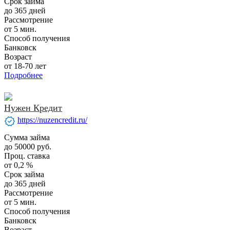
Срок займа
до 365 дней
Рассмотрение
от 5 мин.
Способ получения
Банковск
Возраст
от 18-70 лет
Подробнее
Нужен Кредит
verified
https://nuzencredit.ru/
Сумма займа
до 50000 руб.
Проц. ставка
от 0,2 %
Срок займа
до 365 дней
Рассмотрение
от 5 мин.
Способ получения
Банковск
Возраст