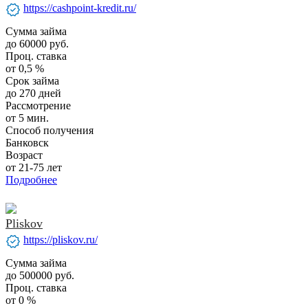
verified
https://cashpoint-kredit.ru/
Сумма займа
до 60000 руб.
Проц. ставка
от 0,5 %
Срок займа
до 270 дней
Рассмотрение
от 5 мин.
Способ получения
Банковск
Возраст
от 21-75 лет
Подробнее
Pliskov
verified
https://pliskov.ru/
Сумма займа
до 500000 руб.
Проц. ставка
от 0 %