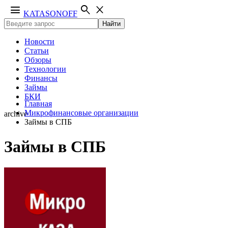
menu
search
close
KATASONOFF
Найти
Новости
Статьи
Обзоры
Технологии
Финансы
Займы
БКИ
Главная
Микрофинансовые организации
archive
Займы в СПБ
Займы в СПБ