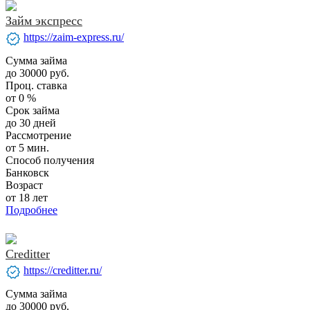
Займ экспресс
verified
https://zaim-express.ru/
Сумма займа
до 30000 руб.
Проц. ставка
от 0 %
Срок займа
до 30 дней
Рассмотрение
от 5 мин.
Способ получения
Банковск
Возраст
от 18 лет
Подробнее
Creditter
verified
https://creditter.ru/
Сумма займа
до 30000 руб.