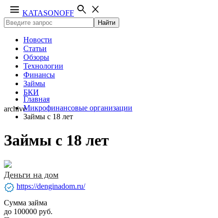
menu
search
close
KATASONOFF
Найти
Новости
Статьи
Обзоры
Технологии
Финансы
Займы
БКИ
Главная
Микрофинансовые организации
archive
Займы с 18 лет
Займы с 18 лет
Деньги на дом
verified
https://denginadom.ru/
Сумма займа
до 100000 руб.