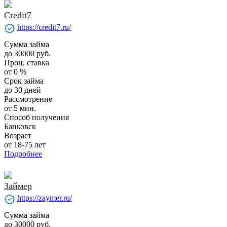
Credit7
verified
https://credit7.ru/
Сумма займа
до 30000 руб.
Проц. ставка
от 0 %
Срок займа
до 30 дней
Рассмотрение
от 5 мин.
Способ получения
Банковск
Возраст
от 18-75 лет
Подробнее
Займер
verified
https://zaymer.ru/
Сумма займа
до 30000 руб.