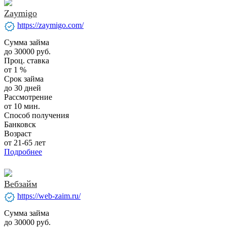
Zaymigo
verified
https://zaymigo.com/
Сумма займа
до 30000 руб.
Проц. ставка
от 1 %
Срок займа
до 30 дней
Рассмотрение
от 10 мин.
Способ получения
Банковск
Возраст
от 21-65 лет
Подробнее
Вебзайм
verified
https://web-zaim.ru/
Сумма займа
до 30000 руб.