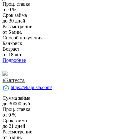
Проц. ставка
от 0 %
Срок займа
до 30 дней
Рассмотрение
от 5 мин.
Способ получения
Банковск
Возраст
от 18 лет
Подробнее
еКапуста
verified
https://ekapusta.com/
Сумма займа
до 30000 руб.
Проц. ставка
от 0 %
Срок займа
до 21 дней
Рассмотрение
от 5 мин.