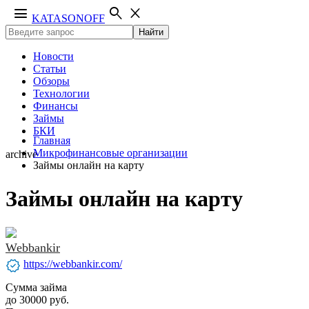
menu
search
close
KATASONOFF
Найти
Новости
Статьи
Обзоры
Технологии
Финансы
Займы
БКИ
Главная
Микрофинансовые организации
archive
Займы онлайн на карту
Займы онлайн на карту
Webbankir
verified
https://webbankir.com/
Сумма займа
до 30000 руб.