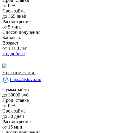
Проц. ставка
от 0 %
Срок займа
до 365 дней
Рассмотрение
от 5 мин.
Способ получения
Банковск
Возраст
от 18-80 лет
Подробнее
Честное слово
verified
https://4slovo.ru/
Сумма займа
до 30000 руб.
Проц. ставка
от 0 %
Срок займа
до 30 дней
Рассмотрение
от 15 мин.
Способ получения