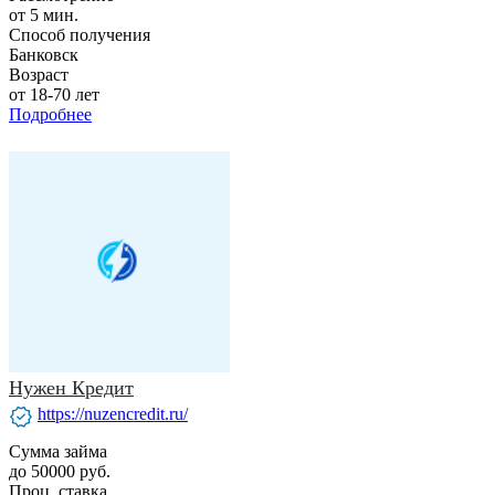
от 5 мин.
Способ получения
Банковск
Возраст
от 18-70 лет
Подробнее
Нужен Кредит
verified
https://nuzencredit.ru/
Сумма займа
до 50000 руб.
Проц. ставка