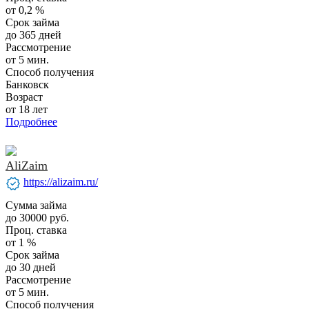
от 0,2 %
Срок займа
до 365 дней
Рассмотрение
от 5 мин.
Способ получения
Банковск
Возраст
от 18 лет
Подробнее
AliZaim
verified
https://alizaim.ru/
Сумма займа
до 30000 руб.
Проц. ставка
от 1 %
Срок займа
до 30 дней
Рассмотрение
от 5 мин.
Способ получения